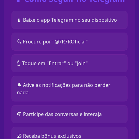
📱 Baixe o app Telegram no seu dispositivo
🔍 Procure por "@7R7ROficial"
👆 Toque em "Entrar" ou "Join"
🔔 Ative as notificações para não perder
nada
💬 Participe das conversas e interaja
🎁 Receba bônus exclusivos