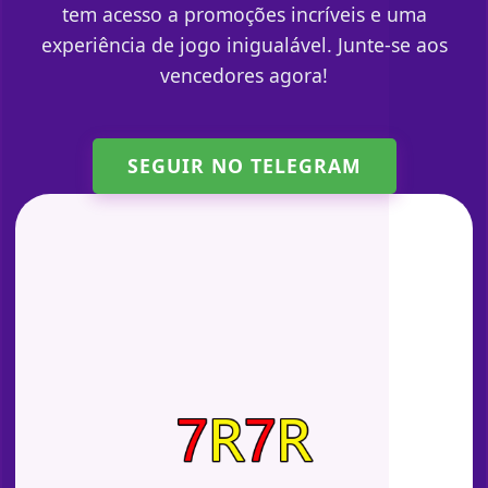
tem acesso a promoções incríveis e uma
experiência de jogo inigualável. Junte-se aos
vencedores agora!
SEGUIR NO TELEGRAM