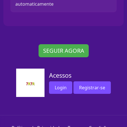
automaticamente
SEGUIR AGORA
Acessos
Login
Registrar-se