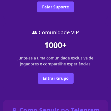
Falar Suporte
👥 Comunidade VIP
1000+
Junte-se a uma comunidade exclusiva de
jogadores e compartilhe experiências!
Entrar Grupo
📱 Como Seguir no Telegram