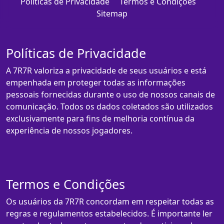
Políticas de Privacidade
Termos e Condições
Sitemap
Políticas de Privacidade
A 7R7R valoriza a privacidade de seus usuários e está
empenhada em proteger todas as informações
pessoais fornecidas durante o uso de nossos canais de
comunicação. Todos os dados coletados são utilizados
exclusivamente para fins de melhoria contínua da
experiência de nossos jogadores.
Termos e Condições
Os usuários da 7R7R concordam em respeitar todas as
regras e regulamentos estabelecidos. É importante ler