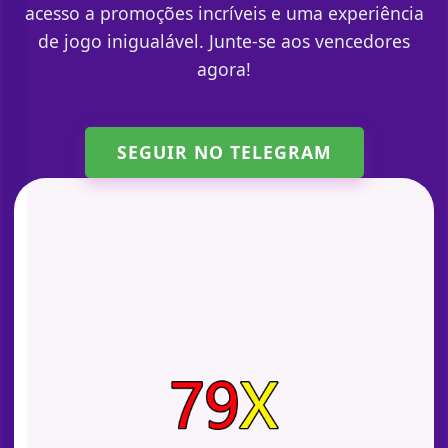
acesso a promoções incríveis e uma experiência
de jogo inigualável. Junte-se aos vencedores
agora!
SEGUIR NO TELEGRAM