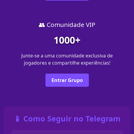
👥 Comunidade VIP
1000+
Junte-se a uma comunidade exclusiva de
jogadores e compartilhe experiências!
Entrar Grupo
📱 Como Seguir no Telegram