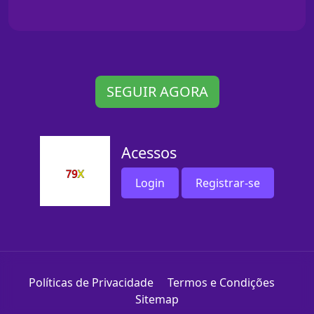
SEGUIR AGORA
Acessos
Login
Registrar-se
Políticas de Privacidade
Termos e Condições
Sitemap