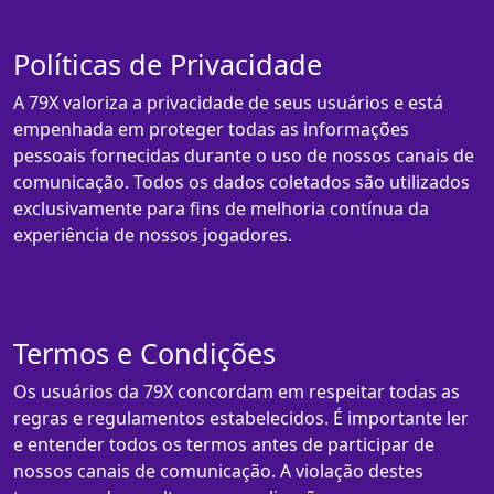
Políticas de Privacidade
A 79X valoriza a privacidade de seus usuários e está
empenhada em proteger todas as informações
pessoais fornecidas durante o uso de nossos canais de
comunicação. Todos os dados coletados são utilizados
exclusivamente para fins de melhoria contínua da
experiência de nossos jogadores.
Termos e Condições
Os usuários da 79X concordam em respeitar todas as
regras e regulamentos estabelecidos. É importante ler
e entender todos os termos antes de participar de
nossos canais de comunicação. A violação destes