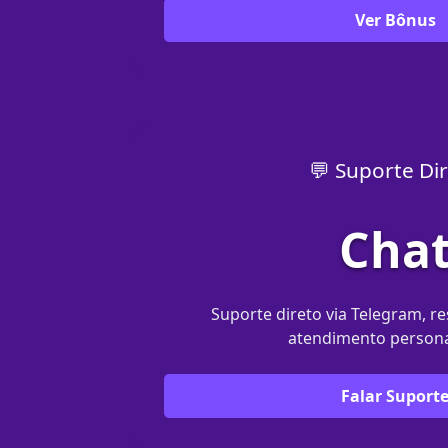
Ver Bônus
💬 Suporte Di
Cha
Suporte direto via Telegram, r
atendimento persona
Falar Suport