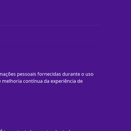
rmações pessoais fornecidas durante o uso
e melhoria contínua da experiência de