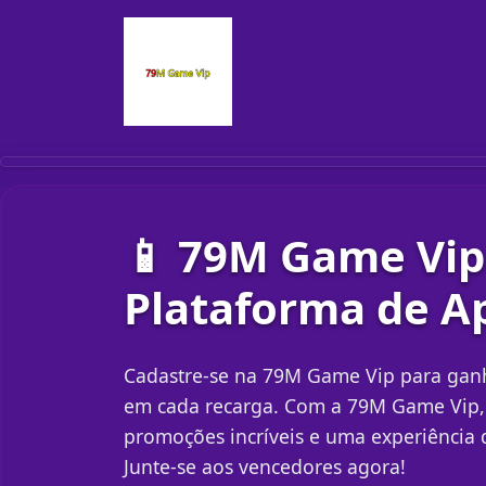
📱 79M Game Vip
Plataforma de A
Cadastre-se na 79M Game Vip para gan
em cada recarga. Com a 79M Game Vip,
promoções incríveis e uma experiência d
Junte-se aos vencedores agora!