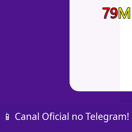
📱 Canal Oficial no Telegram!