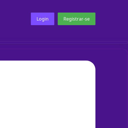
Login
Registrar-se