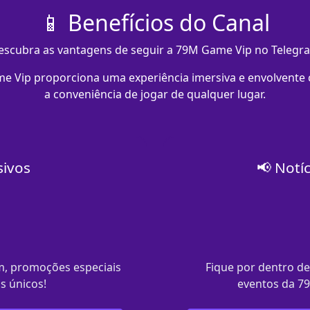
📱 Benefícios do Canal
escubra as vantagens de seguir a 79M Game Vip no Telegr
e Vip proporciona uma experiência imersiva e envolvente c
a conveniência de jogar de qualquer lugar.
sivos
📢 Notí
m, promoções especiais
Fique por dentro d
s únicos!
eventos da 7