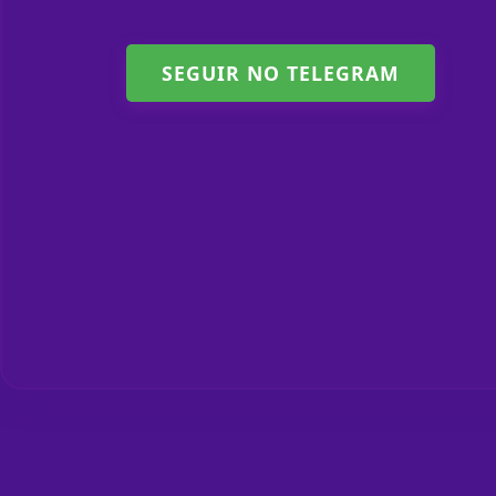
SEGUIR NO TELEGRAM