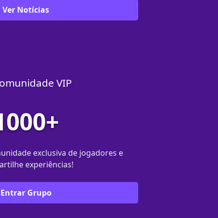
Ver Notícias
Comunidade VIP
1000+
unidade exclusiva de jogadores e
rtilhe experiências!
Entrar Grupo