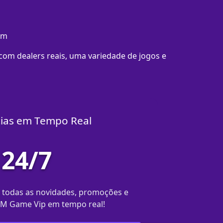
am
om dealers reais, uma variedade de jogos e
cias em Tempo Real
24/7
e todas as novidades, promoções e
9M Game Vip em tempo real!