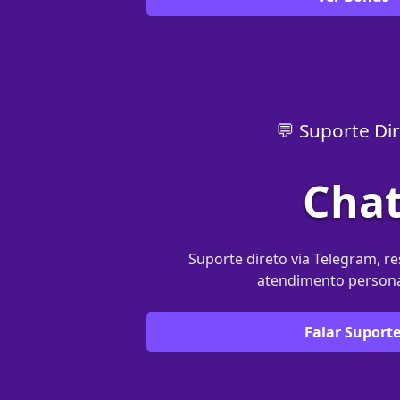
💬 Suporte Di
Cha
Suporte direto via Telegram, r
atendimento persona
Falar Suport