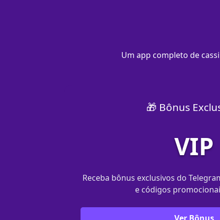
Um app completo de cassi
🎁 Bônus Exclu
VIP
Receba bônus exclusivos do Telegra
e códigos promocionai
Ver Bônus