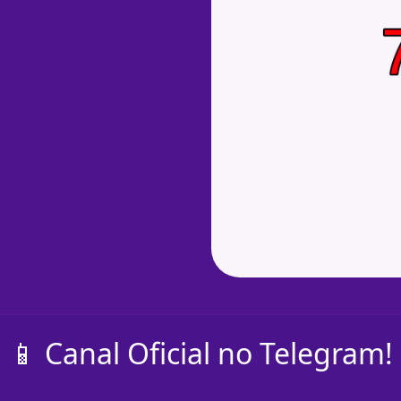
📱 Canal Oficial no Telegram!