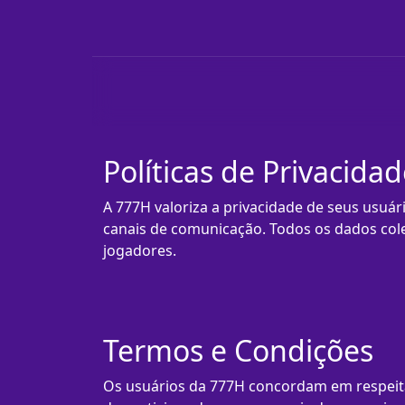
Políticas de Privacida
A 777H valoriza a privacidade de seus usuá
canais de comunicação. Todos os dados cole
jogadores.
Termos e Condições
Os usuários da 777H concordam em respeitar