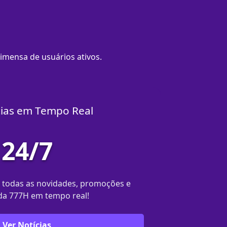
mensa de usuários ativos.
cias em Tempo Real
24/7
e todas as novidades, promoções e
da 777H em tempo real!
Ver Notícias