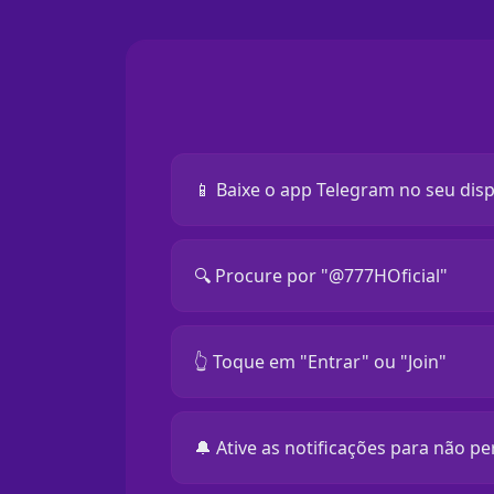
📱 Baixe o app Telegram no seu disp
🔍 Procure por "@777HOficial"
👆 Toque em "Entrar" ou "Join"
🔔 Ative as notificações para não p