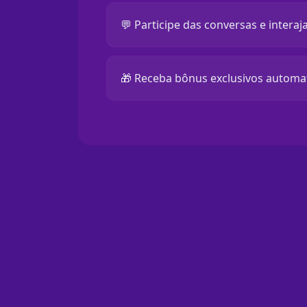
💬 Participe das conversas e interaj
🎁 Receba bônus exclusivos autom