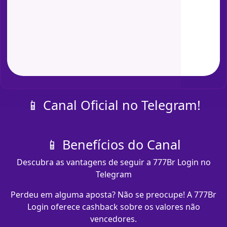
📱 Canal Oficial no Telegram!
📱 Benefícios do Canal
Descubra as vantagens de seguir a 777Br Login no
Telegram
Perdeu em alguma aposta? Não se preocupe! A 777Br
Login oferece cashback sobre os valores não
vencedores.