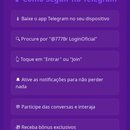
📱 Baixe o app Telegram no seu dispositivo
🔍 Procure por "@777Br LoginOficial"
👆 Toque em "Entrar" ou "Join"
🔔 Ative as notificações para não perder
nada
💬 Participe das conversas e interaja
🎁 Receba bônus exclusivos