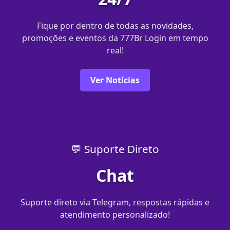
Fique por dentro de todas as novidades,
promoções e eventos da 777Br Login em tempo
real!
Ver Notícias
💬 Suporte Direto
Chat
Suporte direto via Telegram, respostas rápidas e
atendimento personalizado!