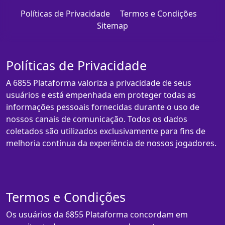
Políticas de Privacidade
Termos e Condições
Sitemap
Políticas de Privacidade
A 6855 Plataforma valoriza a privacidade de seus
usuários e está empenhada em proteger todas as
informações pessoais fornecidas durante o uso de
nossos canais de comunicação. Todos os dados
coletados são utilizados exclusivamente para fins de
melhoria contínua da experiência de nossos jogadores.
Termos e Condições
Os usuários da 6855 Plataforma concordam em