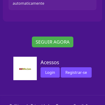
automaticamente
SEGUIR AGORA
Acessos
Login
Registrar-se