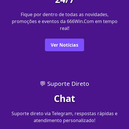
Fique por dentro de todas as novidades,
promoções e eventos da 666Win.Com em tempo
real!
Ver Notícias
💬 Suporte Direto
Chat
Suporte direto via Telegram, respostas rápidas e
atendimento personalizado!