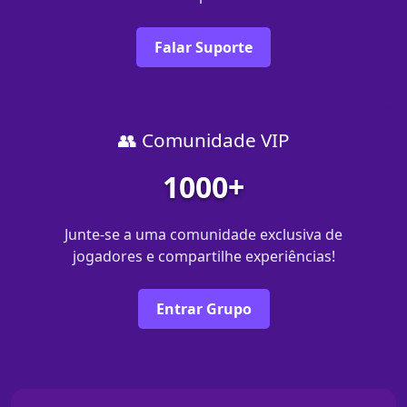
Falar Suporte
👥 Comunidade VIP
1000+
Junte-se a uma comunidade exclusiva de
jogadores e compartilhe experiências!
Entrar Grupo