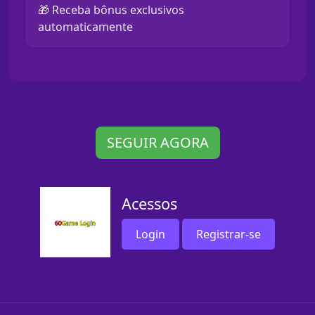
🎁 Receba bônus exclusivos
automaticamente
SEGUIR AGORA
Acessos
Login
Registrar-se