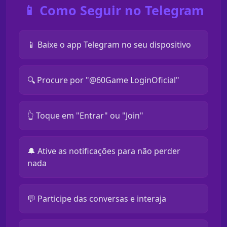
📱 Como Seguir no Telegram
📱 Baixe o app Telegram no seu dispositivo
🔍 Procure por "@60Game LoginOficial"
👆 Toque em "Entrar" ou "Join"
🔔 Ative as notificações para não perder
nada
💬 Participe das conversas e interaja