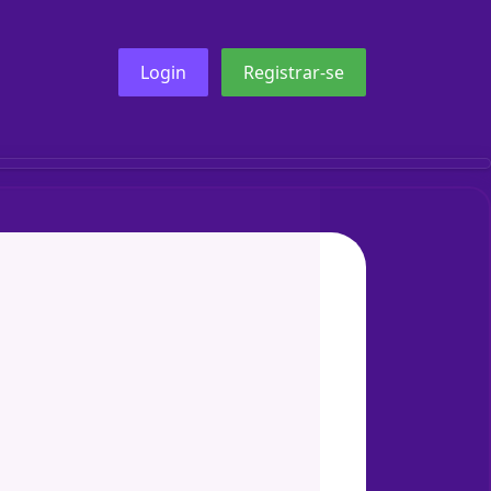
Login
Registrar-se