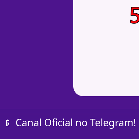
📱 Canal Oficial no Telegram!