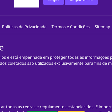
Políticas de Privacidade
Termos e Condições
Sitemap
de
ários e está empenhada em proteger todas as informações p
os coletados são utilizados exclusivamente para fins de m
r todas as regras e regulamentos estabelecidos. É importa