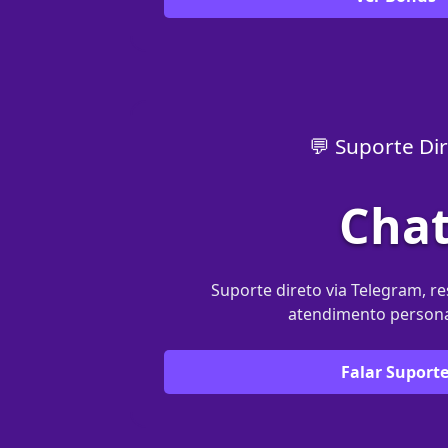
💬 Suporte Di
Cha
Suporte direto via Telegram, r
atendimento persona
Falar Suport