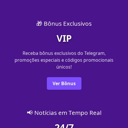
🎁 Bônus Exclusivos
VIP
Receba bônus exclusivos do Telegram,
promoções especiais e códigos promocionais
únicos!
Ver Bônus
📢 Notícias em Tempo Real
24/7