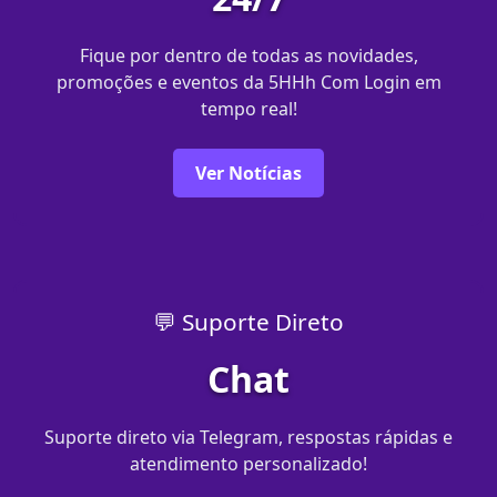
Fique por dentro de todas as novidades,
promoções e eventos da 5HHh Com Login em
tempo real!
Ver Notícias
💬 Suporte Direto
Chat
Suporte direto via Telegram, respostas rápidas e
atendimento personalizado!