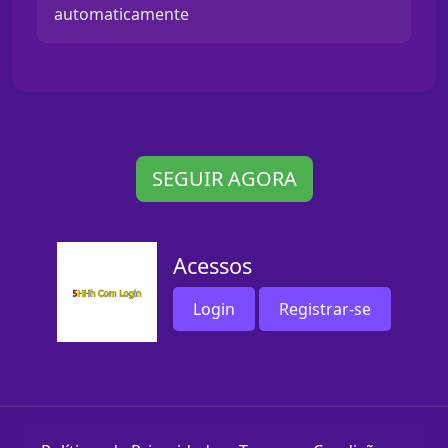
automaticamente
SEGUIR AGORA
Acessos
Login
Registrar-se