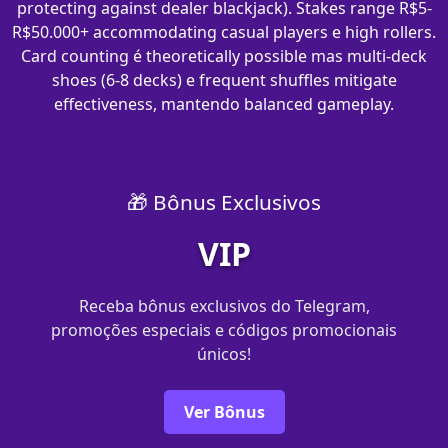
protecting against dealer blackjack). Stakes range R$5-
R$50.000+ accommodating casual players e high rollers.
Card counting é theoretically possible mas multi-deck
shoes (6-8 decks) e frequent shuffles mitigate
effectiveness, mantendo balanced gameplay.
🎁 Bônus Exclusivos
VIP
Receba bônus exclusivos do Telegram,
promoções especiais e códigos promocionais
únicos!
Ver Bônus