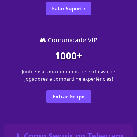
Falar Suporte
👥 Comunidade VIP
1000+
Junte-se a uma comunidade exclusiva de
jogadores e compartilhe experiências!
Entrar Grupo
📱 Como Seguir no Telegram