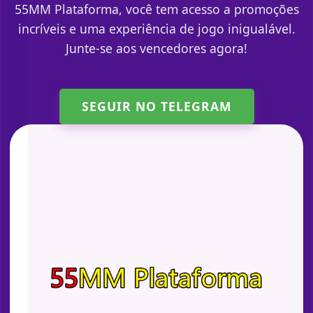
55MM Plataforma, você tem acesso a promoções
incríveis e uma experiência de jogo inigualável.
Junte-se aos vencedores agora!
SEGUIR NO TELEGRAM