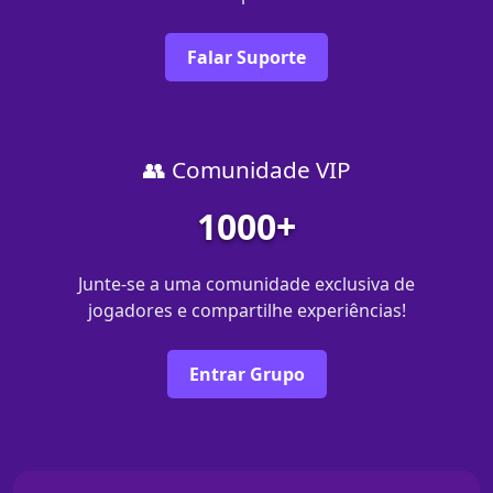
Falar Suporte
👥 Comunidade VIP
1000+
Junte-se a uma comunidade exclusiva de
jogadores e compartilhe experiências!
Entrar Grupo