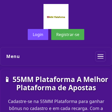
Login
Registrar-se
Menu
📱 55MM Plataforma A Melhor
Plataforma de Apostas
Cadastre-se na 55MM Plataforma para ganhar
bônus no cadastro e em cada recarga. Com a