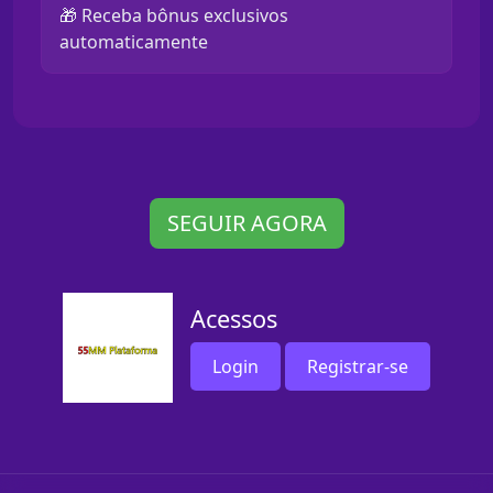
🎁 Receba bônus exclusivos
automaticamente
SEGUIR AGORA
Acessos
Login
Registrar-se