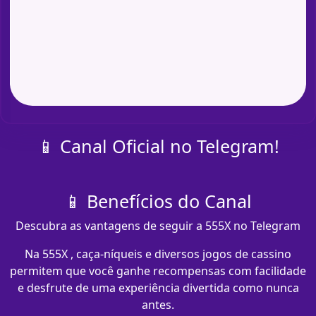
📱 Canal Oficial no Telegram!
📱 Benefícios do Canal
Descubra as vantagens de seguir a 555X no Telegram
Na 555X , caça-níqueis e diversos jogos de cassino
permitem que você ganhe recompensas com facilidade
e desfrute de uma experiência divertida como nunca
antes.