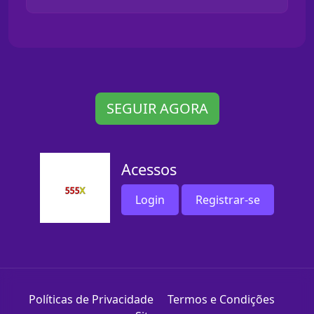
SEGUIR AGORA
Acessos
Login
Registrar-se
Políticas de Privacidade
Termos e Condições