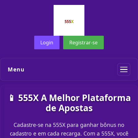
Login
Registrar-se
Menu
📱 555X A Melhor Plataforma
de Apostas
Cadastre-se na 555X para ganhar bônus no
cadastro e em cada recarga. Com a 555X, você