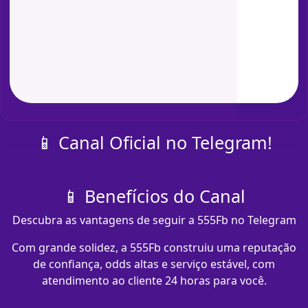
📱 Canal Oficial no Telegram!
📱 Benefícios do Canal
Descubra as vantagens de seguir a 555Fb no Telegram
Com grande solidez, a 555Fb construiu uma reputação
de confiança, odds altas e serviço estável, com
atendimento ao cliente 24 horas para você.