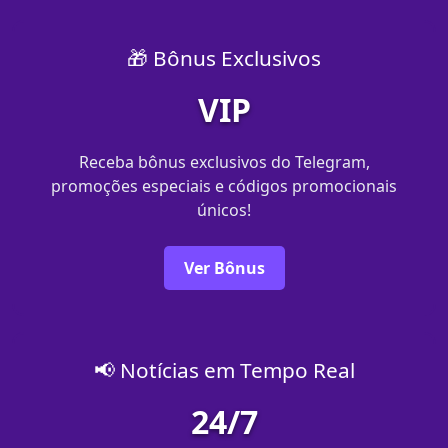
🎁 Bônus Exclusivos
VIP
Receba bônus exclusivos do Telegram,
promoções especiais e códigos promocionais
únicos!
Ver Bônus
📢 Notícias em Tempo Real
24/7