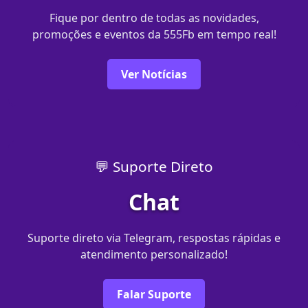
Fique por dentro de todas as novidades,
promoções e eventos da 555Fb em tempo real!
Ver Notícias
💬 Suporte Direto
Chat
Suporte direto via Telegram, respostas rápidas e
atendimento personalizado!
Falar Suporte