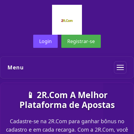
Login
Registrar-se
Menu
📱 2R.Com A Melhor
Plataforma de Apostas
Cadastre-se na 2R.Com para ganhar bônus no
cadastro e em cada recarga. Com a 2R.Com, você