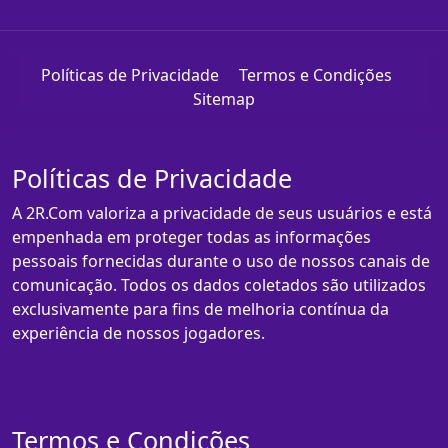
Políticas de Privacidade
Termos e Condições
Sitemap
Políticas de Privacidade
A 2R.Com valoriza a privacidade de seus usuários e está
empenhada em proteger todas as informações
pessoais fornecidas durante o uso de nossos canais de
comunicação. Todos os dados coletados são utilizados
exclusivamente para fins de melhoria contínua da
experiência de nossos jogadores.
Termos e Condições