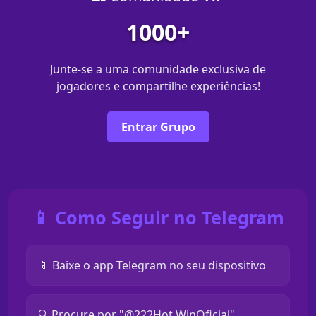
1000+
Junte-se a uma comunidade exclusiva de
jogadores e compartilhe experiências!
Entrar Grupo
📱 Como Seguir no Telegram
📱 Baixe o app Telegram no seu dispositivo
🔍 Procure por "@222Hot WinOficial"