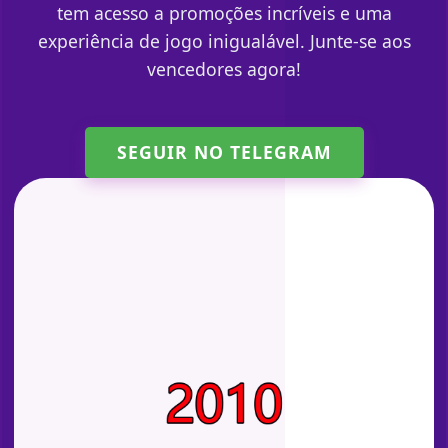
tem acesso a promoções incríveis e uma
experiência de jogo inigualável. Junte-se aos
vencedores agora!
SEGUIR NO TELEGRAM