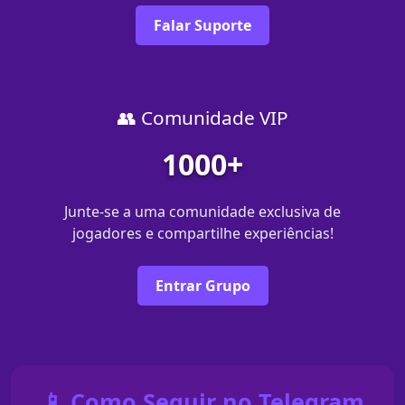
Falar Suporte
👥 Comunidade VIP
1000+
Junte-se a uma comunidade exclusiva de
jogadores e compartilhe experiências!
Entrar Grupo
📱 Como Seguir no Telegram