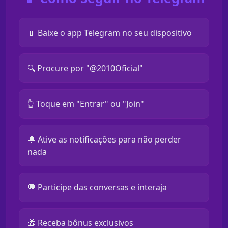
📱 Baixe o app Telegram no seu dispositivo
🔍 Procure por "@2010Oficial"
👆 Toque em "Entrar" ou "Join"
🔔 Ative as notificações para não perder
nada
💬 Participe das conversas e interaja
🎁 Receba bônus exclusivos