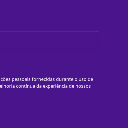
ações pessoais fornecidas durante o uso de
elhoria contínua da experiência de nossos