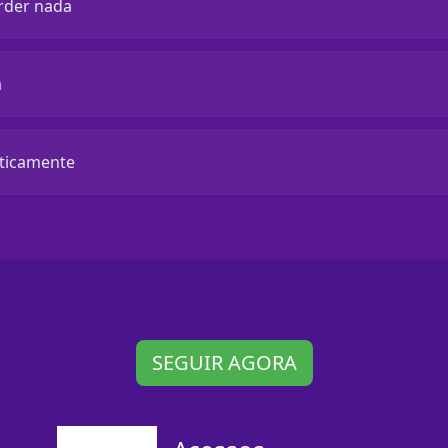
erder nada
a
aticamente
SEGUIR AGORA