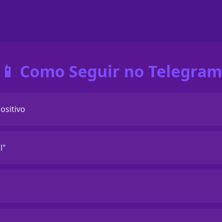
📱 Como Seguir no Telegram
ositivo
l"