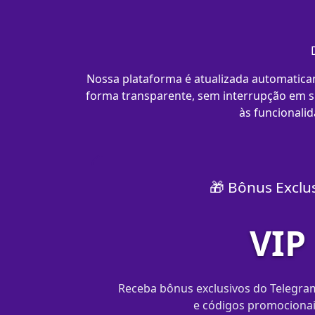
Nossa plataforma é atualizada automaticam
forma transparente, sem interrupção em s
às funcionalid
🎁 Bônus Exclu
VIP
Receba bônus exclusivos do Telegra
e códigos promocionai