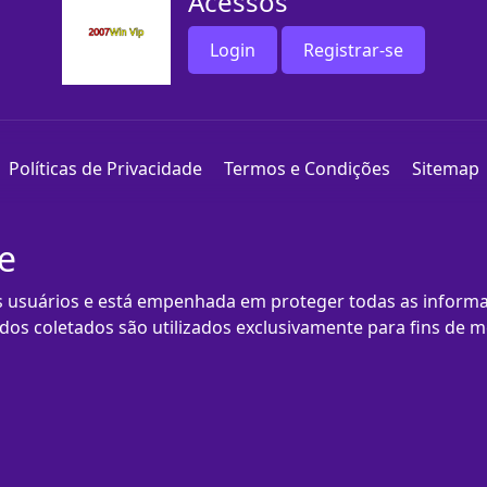
Acessos
Login
Registrar-se
Políticas de Privacidade
Termos e Condições
Sitemap
de
us usuários e está empenhada em proteger todas as inform
os coletados são utilizados exclusivamente para fins de m