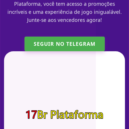
Plataforma, você tem acesso a promoções
incríveis e uma experiência de jogo inigualável.
Junte-se aos vencedores agora!
SEGUIR NO TELEGRAM