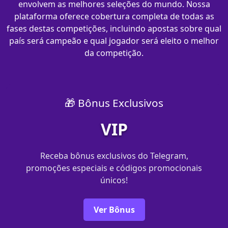
envolvem as melhores seleções do mundo. Nossa
plataforma oferece cobertura completa de todas as
fases destas competições, incluindo apostas sobre qual
país será campeão e qual jogador será eleito o melhor
da competição.
🎁 Bônus Exclusivos
VIP
Receba bônus exclusivos do Telegram,
promoções especiais e códigos promocionais
únicos!
Ver Bônus