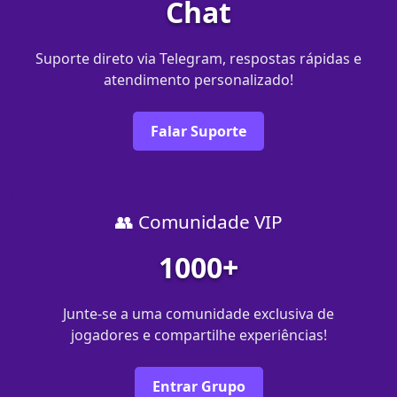
Chat
Suporte direto via Telegram, respostas rápidas e
atendimento personalizado!
Falar Suporte
👥 Comunidade VIP
1000+
Junte-se a uma comunidade exclusiva de
jogadores e compartilhe experiências!
Entrar Grupo