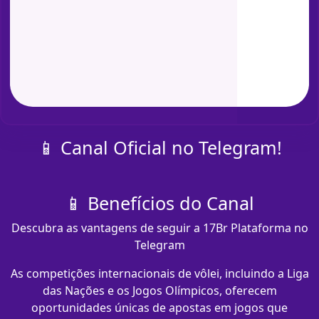
📱 Canal Oficial no Telegram!
📱 Benefícios do Canal
Descubra as vantagens de seguir a 17Br Plataforma no
Telegram
As competições internacionais de vôlei, incluindo a Liga
das Nações e os Jogos Olímpicos, oferecem
oportunidades únicas de apostas em jogos que