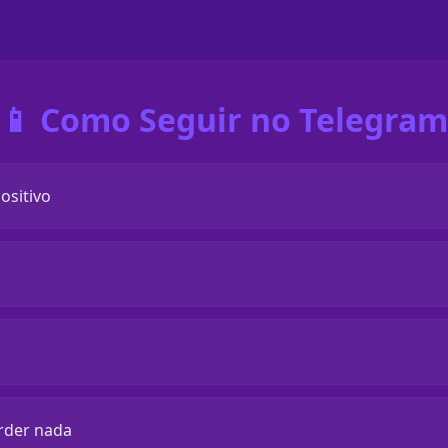
📱 Como Seguir no Telegram
ositivo
erder nada