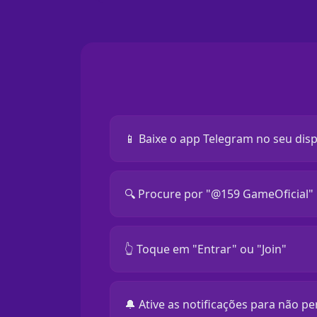
📱 Baixe o app Telegram no seu disp
🔍 Procure por "@159 GameOficial"
👆 Toque em "Entrar" ou "Join"
🔔 Ative as notificações para não p