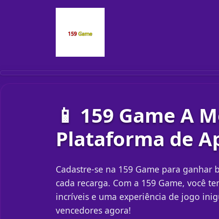
📱 159 Game A M
Plataforma de A
Cadastre-se na 159 Game para ganhar 
cada recarga. Com a 159 Game, você t
incríveis e uma experiência de jogo inig
vencedores agora!