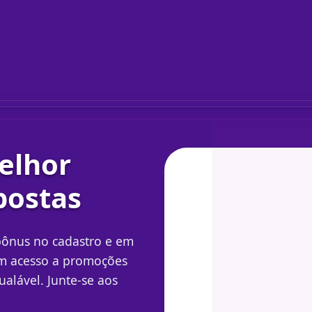
elhor
postas
bônus no cadastro e em
em acesso a promoções
ualável. Junte-se aos