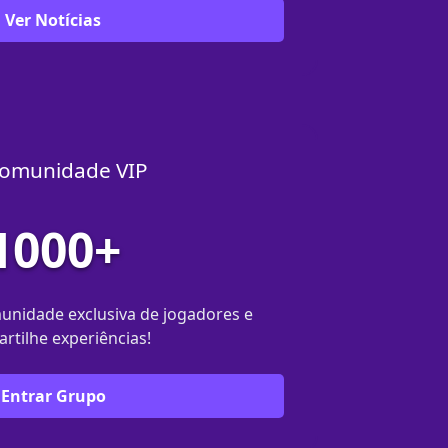
Ver Notícias
Comunidade VIP
1000+
unidade exclusiva de jogadores e
rtilhe experiências!
Entrar Grupo