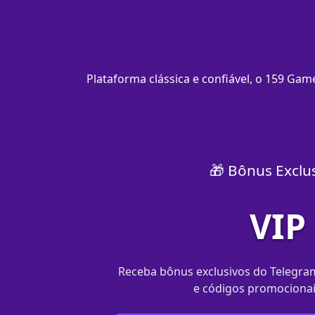
Plataforma clássica e confiável, o 159 Gam
🎁 Bônus Exclu
VIP
Receba bônus exclusivos do Telegra
e códigos promocionai