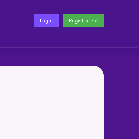
Login
Registrar-se