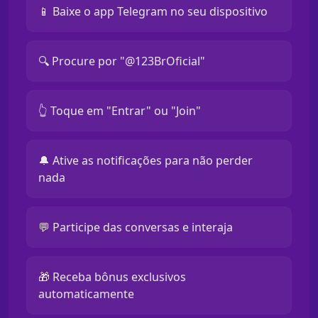
📱 Baixe o app Telegram no seu dispositivo
🔍 Procure por "@123BrOficial"
👆 Toque em "Entrar" ou "Join"
🔔 Ative as notificações para não perder
nada
💬 Participe das conversas e interaja
🎁 Receba bônus exclusivos
automaticamente