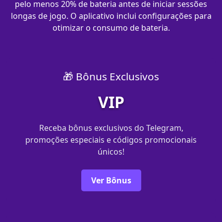
pelo menos 20% de bateria antes de iniciar sessões
longas de jogo. O aplicativo inclui configurações para
otimizar o consumo de bateria.
🎁 Bônus Exclusivos
VIP
Receba bônus exclusivos do Telegram,
promoções especiais e códigos promocionais
únicos!
Ver Bônus