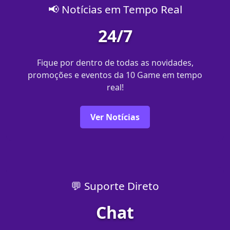
📢 Notícias em Tempo Real
24/7
Fique por dentro de todas as novidades,
promoções e eventos da 10 Game em tempo
real!
Ver Notícias
💬 Suporte Direto
Chat