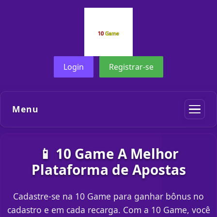
Login
Registrar-se
Menu
📱 10 Game A Melhor
Plataforma de Apostas
Cadastre-se na 10 Game para ganhar bônus no
cadastro e em cada recarga. Com a 10 Game, você