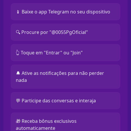
📱 Baixe o app Telegram no seu dispositivo
🔍 Procure por "@0055PgOficial"
👆 Toque em "Entrar" ou "Join"
🔔 Ative as notificações para não perder
nada
💬 Participe das conversas e interaja
🎁 Receba bônus exclusivos
automaticamente