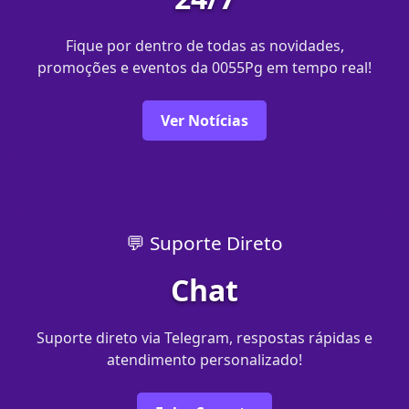
Fique por dentro de todas as novidades,
promoções e eventos da 0055Pg em tempo real!
Ver Notícias
💬 Suporte Direto
Chat
Suporte direto via Telegram, respostas rápidas e
atendimento personalizado!