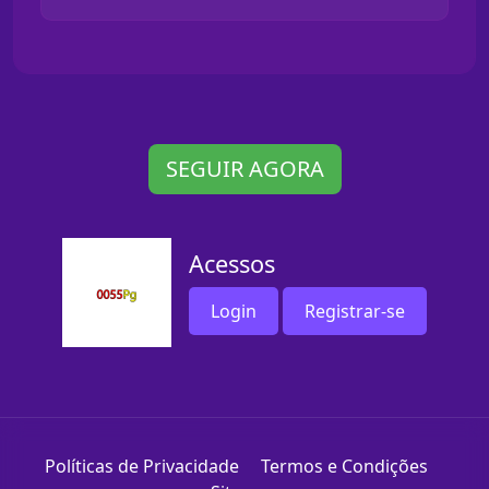
SEGUIR AGORA
Acessos
Login
Registrar-se
Políticas de Privacidade
Termos e Condições